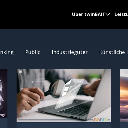
Über twinBAIT
Leist
nking
Public
Industriegüter
Künstliche 
isierung
Healthcare
KI in der Softwareentwi