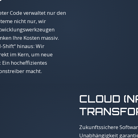
ter Code verwaltet nur den
steme nicht nur, wir
Entwicklungswerkzeugen
nken Ihre Kosten massiv.
-Shift“ hinaus: Wir
rekt im Kern, um neue
 Ein hocheffizientes
onstreiber macht.
CLOUD (N
TRANSFO
Zukunftssichere Software
Unabhängigkeit garantie