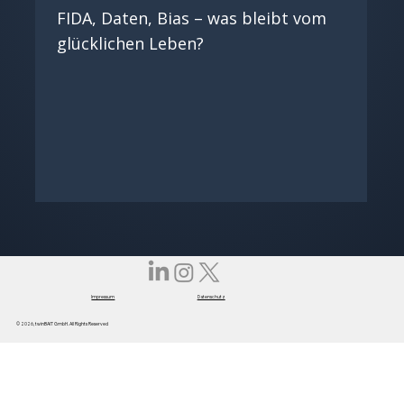
FIDA, Daten, Bias – was bleibt vom
glücklichen Leben?
Healthcare
KI in der Softwareentwicklung
Impressum
Datenschutz
© 2026, twinBAIT GmbH. All Rights Reserved