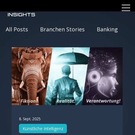
INSIGHTS
All Posts
Branchen Stories
Banking
Public
Industriegüter
Künstliche Intelligenz
Versicherungswesen
8. Sept. 2025
twinBAIT Insights
IT Modernisierung
Künstliche Intelligenz